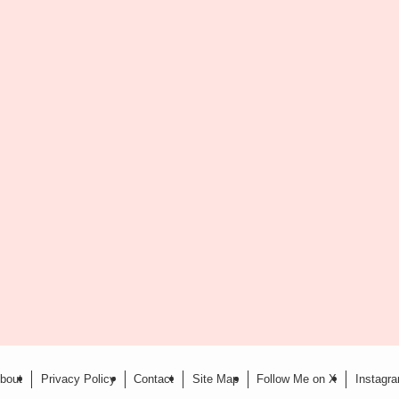
bout
Privacy Policy
Contact
Site Map
Follow Me on X
Instagr