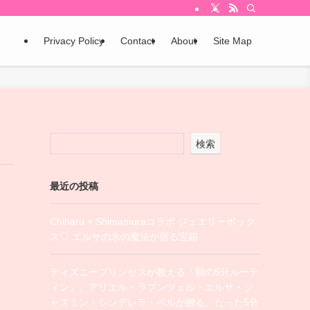
Privacy Policy
Contact
About
Site Map
検索
最近の投稿
Chiharu × Shimamuraコラボ ジュエリーボック
ス♡ エルサの氷の魔法が宿る宝箱
ディズニープリンセスが教える「朝の5分ルーテ
ィン」。アリエル・ラプンツェル・エルサ・ジ
ャスミン・シンデレラ・ベルが贈る、たった5分