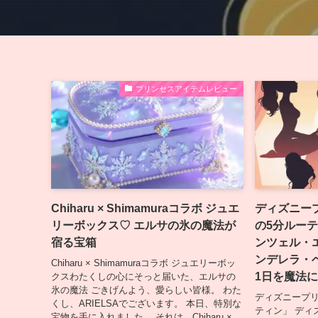
プリンセスアイテムレビュー
Chiharu × Shimamuraコラボ ジュエ
ディズニー
リーボックス♡ エルサの氷の魔法が
の5分ルー
宿る宝箱
ンツェル・
ンデレラ・
Chiharu × Shimamuraコラボ ジュエリーボッ
1日を魔法
クスわたくしの心にそっと届いた、エルサの
氷の魔法 ごきげんよう、愛らしい皆様。 わた
ディズニープリ
くし、ARIELSAでございます。 本日、特別な
ティン」 ディ
宝物を手に入れました。 それは、Chiharu ×