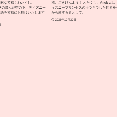
素敵な皆様！わたくし、
様、ごきげんよう！ わたくし、Arielsaは
が、秋の澄んだ空の下、ディズニー
ィズニープリンセスのキラキラした世界を
物語を皆様にお届けいたします
から愛する者として、...
2025年10月20日
日