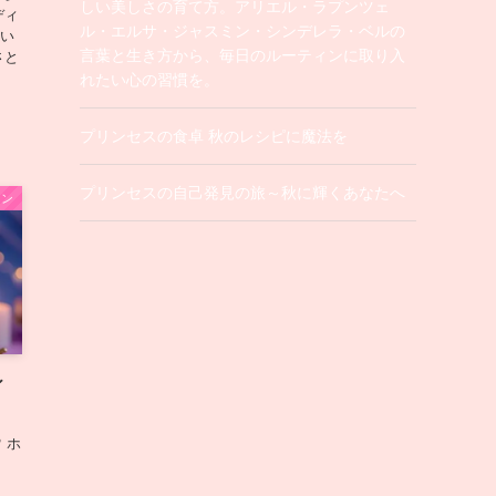
しい美しさの育て方。アリエル・ラプンツェ
ディ
ル・エルサ・ジャスミン・シンデレラ・ベルの
しい
言葉と生き方から、毎日のルーティンに取り入
さと
れたい心の習慣を。
プリンセスの食卓 秋のレシピに魔法を
プリンセスの自己発見の旅～秋に輝くあなたへ
ョン
ィ
 ホ
皆