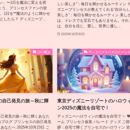
ン」〜1日を魔法に変える習
しい美しさ”：毎日を輝かせるルーティン 
よう、プリンセスファンの皆
ズニープリンセスが教えてくれる“自分ら
で、1日を**魔法のように輝かせ
美しさ”：毎日を輝かせるルーティン 美し
としたら？ ディズニープ...
は、ドレスでも宝石でもありません。それ
は、自分を信じ、愛し、世界に優し...
2025年10月30日
心の魔法
ディズニーインスピレーシ
の自己発見の旅～秋に輝
東京ディズニーリゾートのハロウ
ン2025の魔法を自宅で！
自己発見の旅～秋に輝くあなた
ディズニーハロウィンの魔法を自宅で ✨ 💖
LSAのブログ プリンセスの自己発見
ーム プリンセス仮装 パレード グッズ ご挨
なたへ 2025年10月23日 ご
拶：自宅で輝くプリンセスのハロウィン 