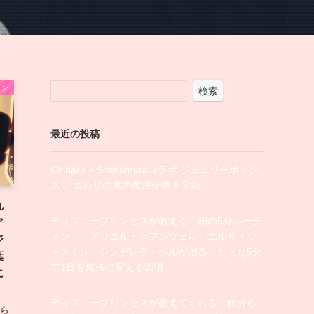
ィン
検索
最近の投稿
Chiharu × Shimamuraコラボ ジュエリーボック
ス♡ エルサの氷の魔法が宿る宝箱
れ
ディズニープリンセスが教える「朝の5分ルーテ
ア
ィン」。アリエル・ラプンツェル・エルサ・ジ
ジ
ャスミン・シンデレラ・ベルが贈る、たった5分
葉
で1日を魔法に変える習慣。
に
ディズニープリンセスが教えてくれる、自分ら
分ら